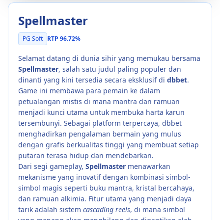
▶
Spellmaster
PG Soft
RTP 96.72%
Selamat datang di dunia sihir yang memukau bersama
Spellmaster
, salah satu judul paling populer dan
dinanti yang kini tersedia secara eksklusif di
dbbet
.
Game ini membawa para pemain ke dalam
petualangan mistis di mana mantra dan ramuan
menjadi kunci utama untuk membuka harta karun
tersembunyi. Sebagai platform terpercaya, dbbet
menghadirkan pengalaman bermain yang mulus
dengan grafis berkualitas tinggi yang membuat setiap
putaran terasa hidup dan mendebarkan.
Dari segi gameplay,
Spellmaster
menawarkan
mekanisme yang inovatif dengan kombinasi simbol-
simbol magis seperti buku mantra, kristal bercahaya,
dan ramuan alkimia. Fitur utama yang menjadi daya
tarik adalah sistem
cascading reels
, di mana simbol