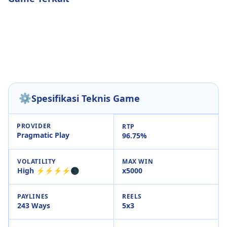
⚙️
Spesifikasi Teknis Game
PROVIDER
RTP
Pragmatic Play
96.75%
VOLATILITY
MAX WIN
High ⚡⚡⚡⚡🌑
x5000
PAYLINES
REELS
243 Ways
5x3