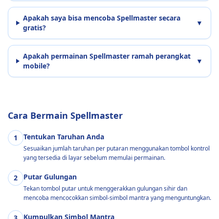
Apakah saya bisa mencoba Spellmaster secara
▼
gratis?
Apakah permainan Spellmaster ramah perangkat
▼
mobile?
Cara Bermain Spellmaster
Tentukan Taruhan Anda
1
Sesuaikan jumlah taruhan per putaran menggunakan tombol kontrol
yang tersedia di layar sebelum memulai permainan.
Putar Gulungan
2
Tekan tombol putar untuk menggerakkan gulungan sihir dan
mencoba mencocokkan simbol-simbol mantra yang menguntungkan.
Kumpulkan Simbol Mantra
3