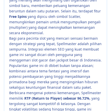
yang menang akan menghilang dan digantikan oleh
simbol baru, memberikan peluang kemenangan
beruntun dalam satu putaran. Selain itu, terdapat fitur
Free Spins
yang dipicu oleh simbol Scatter,
memungkinkan pemain untuk mengumpulkan pengali
(multiplier) yang dapat meningkatkan kemenangan
secara eksponensial.
Bagi para pecinta slot yang mencari sensasi bermain
dengan strategi yang tepat, Spellmaster adalah pilihan
sempurna. Integrasi elemen SEO yang kuat membuat
game ini sangat dicari oleh pengguna yang
menggemari slot gacor dan jackpot besar di Indonesia.
Popularitas game ini di dbbet bukan tanpa alasan;
kombinasi antara tema fantasi yang imersif dan
potensi pembayaran yang tinggi menjadikannya
primadona bagi mereka yang menginginkan hiburan
sekaligus keuntungan finansial dalam satu paket.
Berbicara mengenai potensi kemenangan, Spellmaster
memiliki
RTP (Return to Player) sebesar 96.72%
, yang
tergolong sangat kompetitif di kelasnya. Dengan
tingkat volatilitas sedang hingga tinggi, game ini