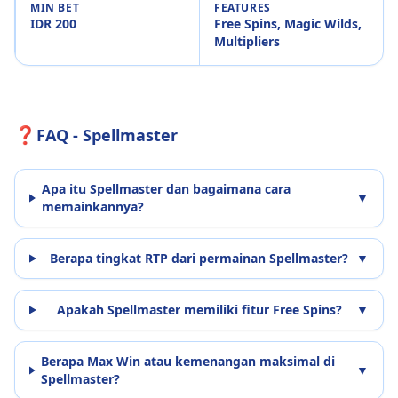
MIN BET
FEATURES
IDR 200
Free Spins, Magic Wilds,
Multipliers
❓
FAQ - Spellmaster
Apa itu Spellmaster dan bagaimana cara
▼
memainkannya?
Berapa tingkat RTP dari permainan Spellmaster?
▼
Apakah Spellmaster memiliki fitur Free Spins?
▼
Berapa Max Win atau kemenangan maksimal di
▼
Spellmaster?