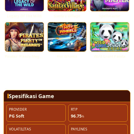
Santa's Village
Legacy Of The Wild
Spellmaster
Pirates' Plenty Megaways
Hot Wheels
Wild Giant Panda
Spesifikasi Game
PROVIDER
RTP
PG Soft
96.75
%
VOLATILITAS
PAYLINES