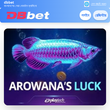
dbbet
🌐
দেশ বাছাই করুন
বাংলাদেশের সেরা মোবাইল ক্যাসিনো
লগইন
রেজিস্টার