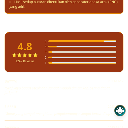
Hasil setiap putaran ditentukan oleh generator angka acak (RNG)
yang adil.
5
4.8
4
3
⭐⭐⭐⭐⭐
2
1247 Reviews
1
Bu***di
2023-11-12
“Grafiknya bagus sekali dan sangat mudah dimainkan. Sering dapat
jackpot!”
Si***it
2023-11-15
“Game yang sangat menghibur, pengalamannya sangat lancar di hp saya.”
An***sa
2023-11-18