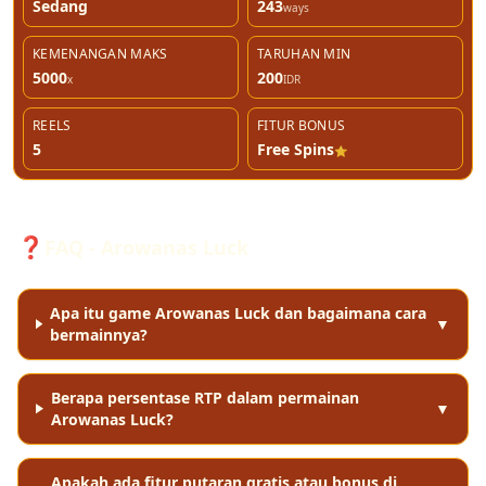
Sedang
243
ways
KEMENANGAN MAKS
TARUHAN MIN
5000
200
x
IDR
REELS
FITUR BONUS
5
Free Spins
⭐
❓
FAQ - Arowanas Luck
Apa itu game Arowanas Luck dan bagaimana cara
▼
bermainnya?
Berapa persentase RTP dalam permainan
▼
Arowanas Luck?
Apakah ada fitur putaran gratis atau bonus di