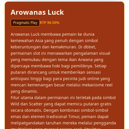
▶
Arowanas Luck
Pragmatic Play
RTP 96.50%
Arowanas Luck membawa pemain ke dunia
kemewahan Asia yang penuh dengan simbol
keberuntungan dan kemakmuran. Di dbbet,
permainan slot ini menawarkan pengalaman visual
yang memukau dengan tema ikan Arwana yang
dipercaya membawa hoki bagi pemiliknya. Setiap
putaran dirancang untuk memberikan sensasi
antisipasi tinggi bagi para pecinta judi online yang
mencari kemenangan besar melalui mekanisme reel
yang dinamis.
Fitur utama dalam permainan ini terletak pada simbol
Wild dan Scatter yang dapat memicu putaran gratis
secara otomatis. Dengan kombinasi simbol-simbol
emas dan elemen tradisional Timur, pemain dapat
melipatgandakan taruhan mereka melalui pengganda